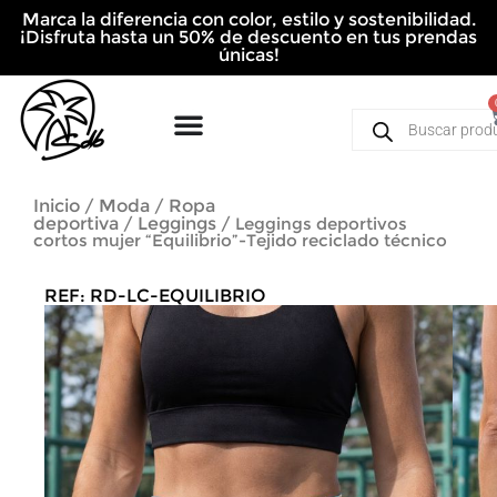
Ir
Marca la diferencia con color, estilo y sostenibilidad.
al
¡Disfruta hasta un 50% de descuento en tus prendas
contenido
únicas!
Búsqueda
de
productos
Inicio
Moda
Ropa
/
/
deportiva
Leggings
/
/ Leggings deportivos
cortos mujer “Equilibrio”-Tejido reciclado técnico
REF: RD-LC-EQUILIBRIO