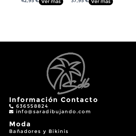
42,95
€
37,95
€
 más
Ver más
Ver más
Información Contacto
636558824
info@saradibujando.com
Moda
Bañadores y Bikinis