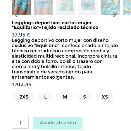
Leggings deportivos cortos mujer
“Equilibrio”-Tejido reciclado técnico
37,95
€
Legging deportivo corto mujer con diseño
exclusivo “Equilibrio”, confeccionado en tejido
técnico reciclado con compresión media y
elasticidad multidireccional. Incorpora cintura
alta con doble forro, bolsillo trasero con
cremallera y bolsillo interior, tejido
transpirable de secado rápido para
entrenamientos exigentes.
Leggings
TALLAS
deportivos
cortos
mujer
2XS
L
M
S
XS
“Equilibrio”-
Tejido
reciclado
técnico
cantidad
Añadir al carrito