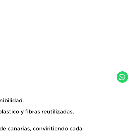
W
h
a
t
ibilidad.
s
a
stico y fibras reutilizadas,
p
p
de canarias, conviritiendo cada