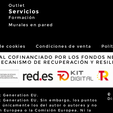
Outlet
Servicios
Formación
Murales en pared
 de cookies
Condiciones de venta
Polí
AL COFINANCIADO POR LOS FONDOS N
MECANISMO DE RECUPERACIÓN Y RESIL
© 
t Generation EU.
Di
t Generation EU. Sin embargo, los puntos
n únicamente los del autor o autores y no
n Europea o la Comisión Europea. Ni la