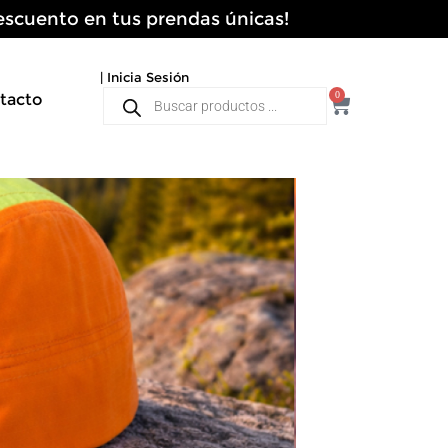
 descuento en tus prendas únicas!
| Inicia Sesión
Búsqueda
0
tacto
Cart
de
productos