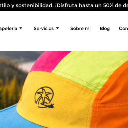
stilo y sostenibilidad. ¡Disfruta hasta un 50% de
Open Papelería
Open Servicios
apelería
Servicios
Sobre mi
Blog
Con