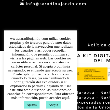
info@saradibujando.com
www.saradibujando.com utiliza cookies
propias y de terceros para obtener datos
Aviso Legal
Política
estadísticos de la navegación que realizan
los usuarios y así poder recopilar
información que permita optimizar su
PROGRAMA KIT DIGIT
visita a las páginas web. Las cookies no
DEL 
serán utilizadas para recabar datos de
carácter personal. Si acepta o continúa
navegando, se entiende que acepta su uso.
Puede optar por rechazar las cookies
cuando lo desee, ya sea cambiando la
configuración del explorador (si su
explorador lo permite), dejando de usar
este sitio web o usando las funciones de
Financiado por la Unión Europea – Nex
cancelación correspondientes. Para obtener
Financiado por la Unión Europea – Nex
más información, puede acceder
aquí.
de vista y las opiniones expresadas so
Ajustes
Acepto
reflejan necesariamente los de la Unió