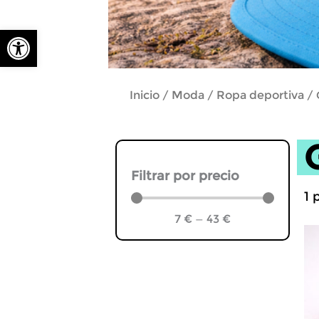
Abrir barra de herramientas
Inicio
Moda
Ropa deportiva
/
/
/ 
Filtrar por precio
1
p
7
€
—
43
€