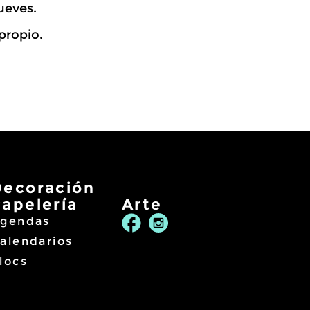
ueves.
propio.
Decoración
Papelería
Arte
gendas
alendarios
locs