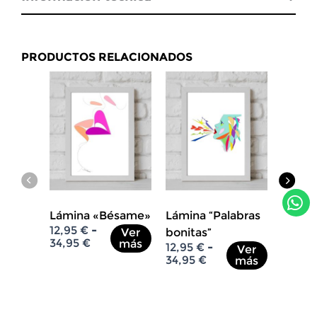
PRODUCTOS RELACIONADOS
W
h
Lámina «Bésame»
Lámina “Palabras
Lámina
a
R
12,95
€
-
Ver
bonitas”
“Confus
a
34,95
€
más
R
t
12,95
€
-
12,95
€
Ver
n
a
34,95
€
34,95
€
más
s
g
n
o
a
g
d
o
p
e
d