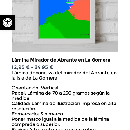
Abrir barra de herramientas
Lámina Mirador de Abrante en La Gomera
12,95
€
34,95
€
Rango
-
de
Lámina decorativa del mirador del Abrante en
precios:
la Isla de La Gomera
desde
Orientación: Vertical.
12,95 €
Papel: Lámina de 70 a 250 gramos según la
hasta
medida.
34,95 €
Calidad: Lámina de ilustración impresa en alta
resolución.
Enmarcado: Sin marco
Poner marco igual a la medida de la lámina
comprada o superior.
Envíos: A todo el mundo en un sobre