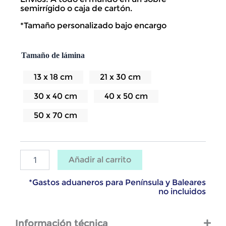
semirrígido o caja de cartón.
*Tamaño personalizado bajo encargo
Lámina
Tamaño de lámina
Mirador
de
Abrante
13 x 18 cm
21 x 30 cm
en
La
30 x 40 cm
40 x 50 cm
Gomera
cantidad
50 x 70 cm
Añadir al carrito
*Gastos aduaneros para Península y Baleares
no incluidos
Información técnica