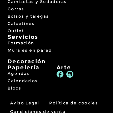
3
Camisetas y Sudaderas
a
4
3
Gorras
,
4
9
Bolsos y talegas
,
,
5
9
Calcetines
5
€
Outlet
€
Servicios
Formación
Murales en pared
Decoración
Papelería
Arte
Agendas
Calendarios
Blocs
Aviso Legal
Política de cookies
Condiciones de venta