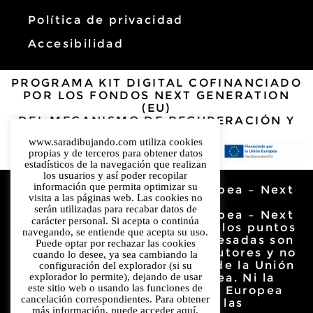
Política de privacidad
Accesibilidad
PROGRAMA KIT DIGITAL COFINANCIADO
POR LOS FONDOS NEXT GENERATION
(EU)
DEL MECANISMO DE RECUPERACIÓN Y
RESILENCIA
www.saradibujando.com utiliza cookies
propias y de terceros para obtener datos
estadísticos de la navegación que realizan
los usuarios y así poder recopilar
información que permita optimizar su
Financiado por la Unión Europea – Next
visita a las páginas web. Las cookies no
Generation EU.
serán utilizadas para recabar datos de
Financiado por la Unión Europea – Next
carácter personal. Si acepta o continúa
Generation EU. Sin embargo, los puntos
navegando, se entiende que acepta su uso.
de vista y las opiniones expresadas son
Puede optar por rechazar las cookies
únicamente los del autor o autores y no
cuando lo desee, ya sea cambiando la
reflejan necesariamente los de la Unión
configuración del explorador (si su
explorador lo permite), dejando de usar
Europea o la Comisión Europea. Ni la
este sitio web o usando las funciones de
Unión Europea ni la Comisión Europea
cancelación correspondientes. Para obtener
pueden ser considerables de las
más información, puede acceder
aquí.