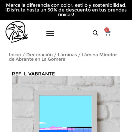
Ir
Marca la diferencia con color, estilo y sostenibilidad.
al
¡Disfruta hasta un 50% de descuento en tus prendas
contenido
únicas!
0
Cart
Inicio
Decoración
Láminas
/
/
/ Lámina Mirador
de Abrante en La Gomera
REF: L-VABRANTE