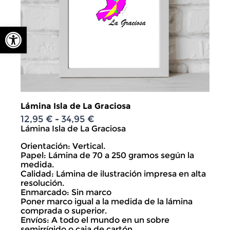
Abrir barra de herramientas
Lámina Isla de La Graciosa
12,95
€
34,95
€
Rango
-
de
Lámina Isla de La Graciosa
precios:
Orientación: Vertical.
desde
Papel: Lámina de 70 a 250 gramos según la
12,95 €
medida.
hasta
Calidad: Lámina de ilustración impresa en alta
34,95 €
resolución.
Enmarcado: Sin marco
Poner marco igual a la medida de la lámina
comprada o superior.
Envíos: A todo el mundo en un sobre
semirrígido o caja de cartón.