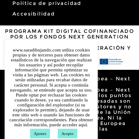
Política de privacidad
Accesibilidad
PROGRAMA KIT DIGITAL COFINANCIADO
POR LOS FONDOS NEXT GENERATION
(EU)
DEL MECANISMO DE RECUPERACIÓN Y
www.saradibujando.com utiliza cookies
RESILENCIA
propias y de terceros para obtener datos
estadísticos de la navegación que realizan
los usuarios y así poder recopilar
información que permita optimizar su
visita a las páginas web. Las cookies no
Financiado por la Unión Europea – Next
serán utilizadas para recabar datos de
Generation EU.
carácter personal. Si acepta o continúa
Financiado por la Unión Europea – Next
navegando, se entiende que acepta su uso.
Puede optar por rechazar las cookies
Generation EU. Sin embargo, los puntos
cuando lo desee, ya sea cambiando la
de vista y las opiniones expresadas son
configuración del explorador (si su
únicamente los del autor o autores y no
explorador lo permite), dejando de usar
reflejan necesariamente los de la Unión
este sitio web o usando las funciones de
Europea o la Comisión Europea. Ni la
cancelación correspondientes. Para obtener
Unión Europea ni la Comisión Europea
más información, puede acceder
aquí.
pueden ser considerables de las
Ajustes
Acepto
mismas.