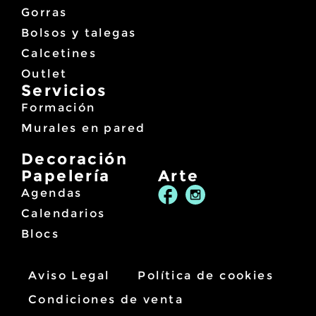
s
3
Gorras
t
4
a
Bolsos y talegas
,
3
9
Calcetines
4
5
,
Outlet
9
€
Servicios
5
Formación
€
Murales en pared
Decoración
Papelería
Arte
Agendas
Calendarios
Blocs
Aviso Legal
Política de cookies
Condiciones de venta