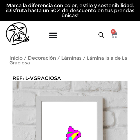
Ir
Marca la diferencia con color, estilo y sostenibilidad.
al
¡Disfruta hasta un 50% de descuento en tus prendas
contenido
únicas!
0
Cart
Inicio
Decoración
Láminas
/
/
/ Lámina Isla de La
Graciosa
REF: L-VGRACIOSA