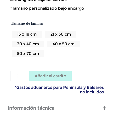
*Tamaño personalizado bajo encargo
Lámina
Tamaño de lámina
Isla
de
La
13 x 18 cm
21 x 30 cm
Graciosa
cantidad
30 x 40 cm
40 x 50 cm
50 x 70 cm
Añadir al carrito
*Gastos aduaneros para Península y Baleares
no incluidos
Información técnica