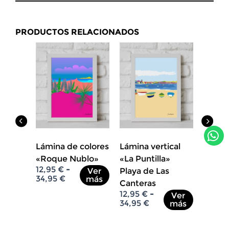
PRODUCTOS RELACIONADOS
Lámin
el Dio
Mares
12,95
34,95
W
h
adas a
Lámina de colores
Lámina vertical
a
de
«Roque Nublo»
«La Puntilla»
t
R
12,95
€
-
Ver
Playa de Las
a
34,95
€
más
s
Ver
Canteras
n
más
a
R
12,95
€
-
Ver
g
a
34,95
€
más
o
p
n
d
p
g
e